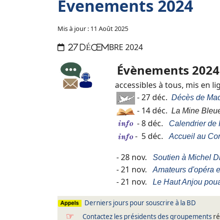
Evenements 2024
Mis à jour : 11 Août 2025
BRE 2024
27 DÉCEM
Évènements
2024
accessibles à tous,
mis en l
- 27 déc.
Décès de Mad
- 14 déc.
La Mine Bleu
- 8 déc.
Calendrier de
- 5 déc.
Accueil au Co
- 28 nov.
Soutien à Michel Di
-
21 nov.
Amateurs d'opéra 
- 21 nov.
Le Haut Anjou pou
Derniers jours pour souscrire à la BD
☞
Contactez les présidents des groupements
ré