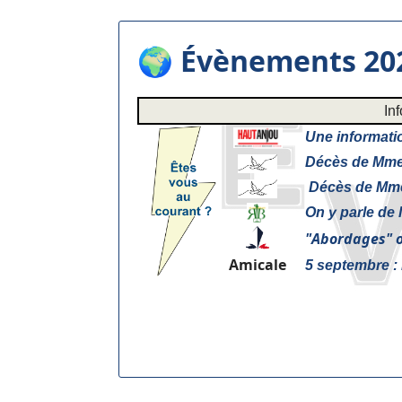
🌍 Évènements 20
In
Une informatio
Décès de Mme 
Décès de Mme
On y parle de 
"
Abordages" o
Amicale
5 septembre :