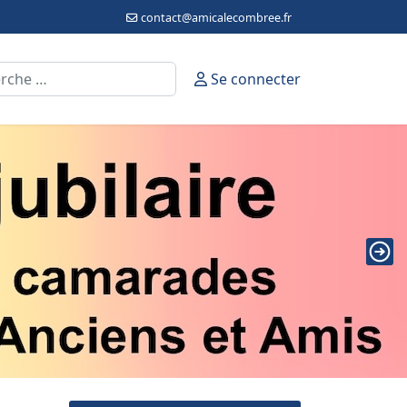
contact@amicalecombree.fr
cher
Se connecter