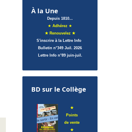
À la Une
Depuis 1810...
★
Adhérez
★
★ Renouvelez ★
S'inscrire à la Lettre Info
Bulletin n°349 Juil. 2026
Lettre Info
n°89 juin-juil.
BD sur le Collège
★
Points
de
vente
★