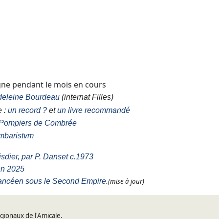
igne pendant
le mois en cours
eleine Bourdeau
(internat Filles)
e :
un record ?
et
un livre
recommandé
 Pompiers de Combrée
mbaristvm
sdier, par P. Danset c.1973
en 2025
ancéen sous le Second Empire
.
(mise à jour)
gionaux de l'Amicale.