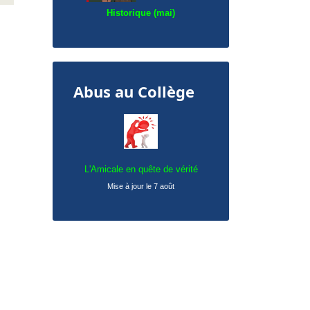
Historique (mai)
Abus au Collège
L'Amicale en quête de vérité
Mise à jour le 7 août