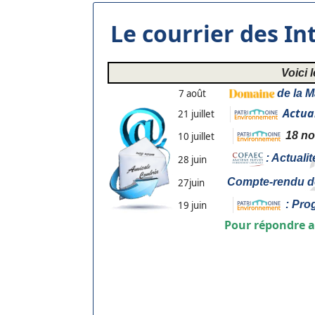
Le courrier des I
Voici 
7 août
de la M
Actual
21 juillet
18 no
10 juillet
: Actualit
28 juin
Compte-rendu de
27juin
: Pro
19 juin
Pour répondre a