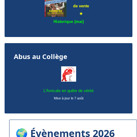
de
vente
★
Historique (mai)
Abus au Collège
L'Amicale en quête de vérité
Mise à jour le 7 août
🌍 Évènements 2026