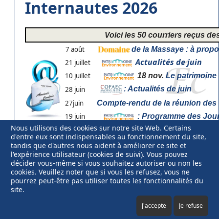
Internautes 2026
Voici les 50 courriers reçus d
7 août
de la Massaye : à propo
Actualités de juin
21 juillet
10 juillet
18 nov.
Le patrimoine 
: Actualités de juin
28 juin
27juin
Compte-rendu de la réunion des
19 juin
: Programme des Jour
Nous utilisons des cookies sur notre site Web. Certains
Pour répondre aux intervenants
d'entre eux sont indispensables au fonctionnement du site,
tandis que d'autres nous aident à améliorer ce site et
l'expérience utilisateur (cookies de suivi). Vous pouvez
décider vous-même si vous souhaitez autoriser ou non les
cookies. Veuillez noter que si vous les refusez, vous ne
pourrez peut-être pas utiliser toutes les fonctionnalités du
site.
Mentions légales
Copyright © 2025 Jérôme Devaux.
Webmaster
Contenu de ce site
J'accepte
Je refuse