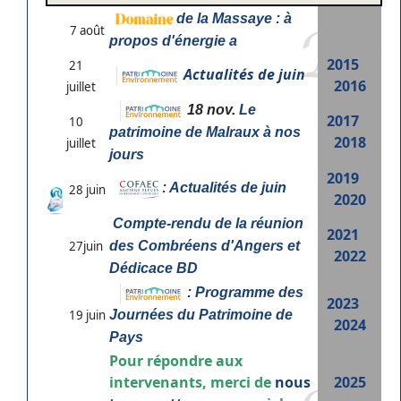
de la Massaye : à
7 août
propos d'énergie a
2015
21
Actualités de juin
2016
juillet
18 nov.
Le
2017
10
patrimoine de Malraux à nos
2018
juillet
jours
2019
: Actualités de juin
28 juin
2020
Compte-rendu de la réunion
2021
27juin
des Combréens d'Angers et
2022
Dédicace BD
: Programme des
2023
19 juin
Journées du Patrimoine de
2024
Pays
Pour répondre aux
intervenants, merci de
nous
2025