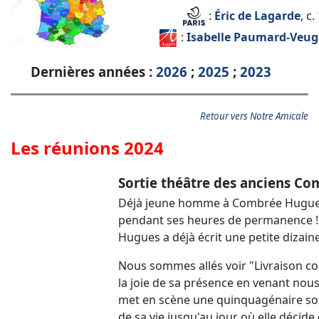
:
Éric de Lagarde
, c
:
Isabelle Paumard-Veug
Dernières années :
2026
;
2025
;
2023
Retour vers Notre Amicale
Les réunions 2024
Sortie théâtre des anciens Co
Déjà jeune homme à Combrée Hugues d
pendant ses heures de permanence !
Hugues a déjà écrit une petite dizain
Nous sommes allés voir "Livraison com
la joie de sa présence en venant nou
met en scène une quinquagénaire sou
de sa vie jusqu'au jour où elle décide