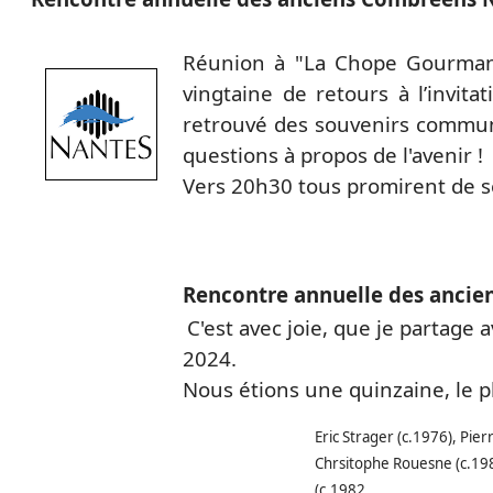
Réunion à "La Chope Gourmand
vingtaine de retours à l’invita
retrouvé des souvenirs commun
questions à propos de l'avenir !
Vers 20h30 tous promirent de se
Rencontre annuelle des ancien
C'est avec joie, que je partag
2024.
Nous étions une quinzaine,
le 
Eric Strager (c.1976), Pie
Chrsitophe Rouesne (c.1985
(c.1982