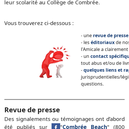
leur scolarité au Collège de Combrée.
Vous trouverez ci-dessous :
-
une
revue de presse
- les
éditoriaux
de nos
l'Amicale a clairemen
- un
contact spécifiq
tout abus et/ou de li
-
quelques liens et r
jurisprudentielles/lég
questions.
Revue de presse
Des signalements ou témoignages ont d’abord
été publiés sur
"
Combrée Beach
" (800