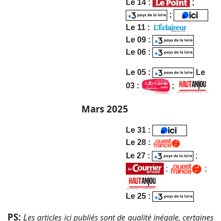
Le 14 :
;
;
Le 11 :
Le 09 :
Le 06 :
Le 05 :
Le
03 :
;
Mars 2025
Le
31 :
Le 28 :
L
e 27
:
;
;
;
L
e 25
:
PS:
L
es articles ici publiés sont de qualité inégale, certaines