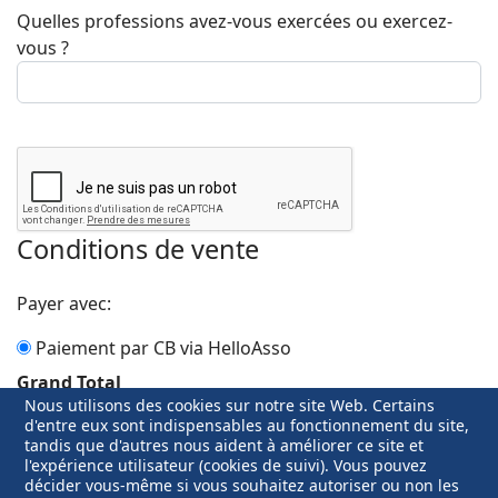
Quelles professions avez-vous exercées ou exercez-
vous ?
Conditions de vente
Payer avec:
Paiement par CB via HelloAsso
Grand Total
Nous utilisons des cookies sur notre site Web. Certains
20.00 EUR
d'entre eux sont indispensables au fonctionnement du site,
tandis que d'autres nous aident à améliorer ce site et
l'expérience utilisateur (cookies de suivi). Vous pouvez
Adhérer
décider vous-même si vous souhaitez autoriser ou non les