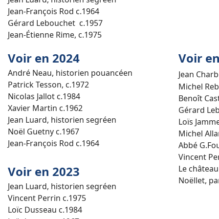
Jean-François Rod c.1964
Gérard Lebouchet c.1957
Jean-Étienne Rime, c.1975
Voir en 2024
Voir e
André Neau, historien pouancéen
Jean Charb
Patrick Tesson, c.1972
Michel Re
Nicolas Jallot c.1984
Benoît Cas
Xavier Martin c.1962
Gérard Leb
Jean Luard, historien segréen
Loïs Jamm
Noël Guetny c.1967
Michel All
Jean-François Rod c.1964
Abbé G.Fou
Vincent Per
Voir en 2023
Le château
Noëllet, p
Jean Luard, historien segréen
Vincent Perrin c.1975
Loïc Dusseau c.1984