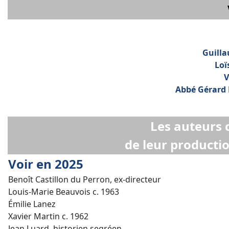
Guilla
Loï
V
Abbé Gérard 
Les auteurs 
de leur producti
Voir en 2025
Benoît Castillon du Perron, ex-directeur
Louis-Marie Beauvois c. 1963
Émilie Lanez
Xavier Martin c. 1962
Jean Luard, historien segréen