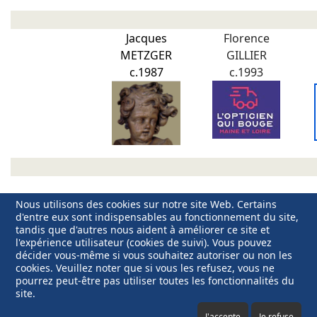
Jacques
Florence
METZGER
GILLIER
c.1987
c.1993
Nous utilisons des cookies sur notre site Web. Certains
d'entre eux sont indispensables au fonctionnement du site,
Retour vers Notre Amicale
tandis que d'autres nous aident à améliorer ce site et
l'expérience utilisateur (cookies de suivi). Vous pouvez
décider vous-même si vous souhaitez autoriser ou non les
cookies. Veuillez noter que si vous les refusez, vous ne
pourrez peut-être pas utiliser toutes les fonctionnalités du
site.
Mentions légales
Copyright © 2025 Jérôme Devaux.
Webmaster
Contenu de ce site
J'accepte
Je refuse