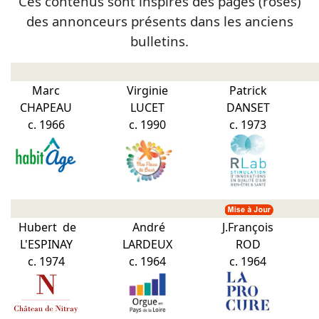
Ces contenus sont inspirés des pages (roses)
des annonceurs présents dans les anciens
bulletins.
Marc
Virginie
Patrick
CHAPEAU
LUCET
DANSET
c. 1966
c. 1990
c. 1973
Hubert de
André
J.François
L'ESPINAY
LARDEUX
ROD
c. 1974
c. 1964
c. 1964