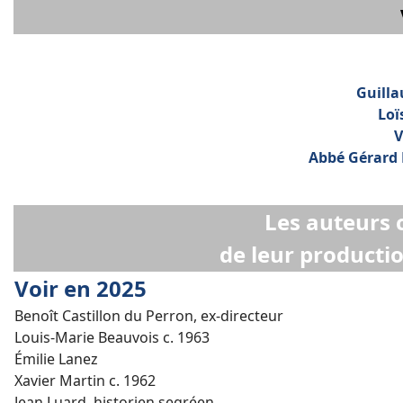
Guilla
Loï
V
Abbé Gérard 
Les auteurs 
de leur producti
Voir en 2025
Benoît Castillon du Perron, ex-directeur
Louis-Marie Beauvois c. 1963
Émilie Lanez
Xavier Martin c. 1962
Jean Luard, historien segréen