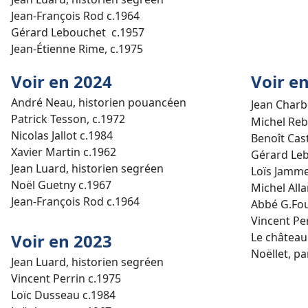
Jean-François Rod c.1964
Gérard Lebouchet c.1957
Jean-Étienne Rime, c.1975
Voir en 2024
Voir e
André Neau, historien pouancéen
Jean Charb
Patrick Tesson, c.1972
Michel Re
Nicolas Jallot c.1984
Benoît Cas
Xavier Martin c.1962
Gérard Leb
Jean Luard, historien segréen
Loïs Jamm
Noël Guetny c.1967
Michel All
Jean-François Rod c.1964
Abbé G.Fou
Vincent Per
Voir en 2023
Le château
Noëllet, p
Jean Luard, historien segréen
Vincent Perrin c.1975
Loïc Dusseau c.1984