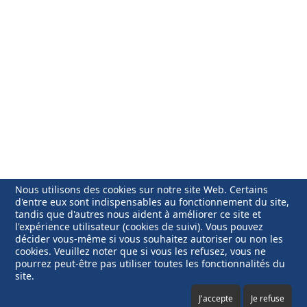
Nous utilisons des cookies sur notre site Web. Certains
d'entre eux sont indispensables au fonctionnement du site,
tandis que d'autres nous aident à améliorer ce site et
l'expérience utilisateur (cookies de suivi). Vous pouvez
décider vous-même si vous souhaitez autoriser ou non les
cookies. Veuillez noter que si vous les refusez, vous ne
pourrez peut-être pas utiliser toutes les fonctionnalités du
site.
Mentions légales
Copyright © 2025 Jérôme Devaux.
Webmaster
Contenu de ce site
J'accepte
Je refuse