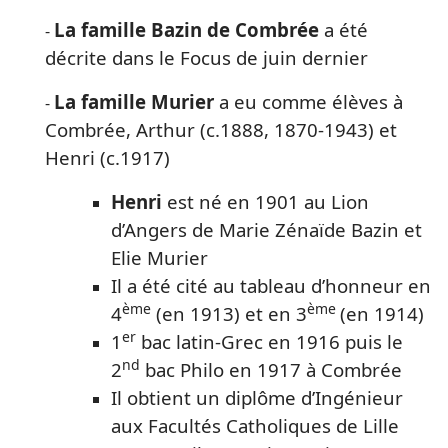
La famille Bazin de Combrée
a été
-
décrite dans le Focus de juin dernier
La famille Murier
a eu comme élèves à
-
Combrée, Arthur (c.1888, 1870-1943) et
Henri (c.1917)
Henri
est né en 1901 au Lion
d’Angers de Marie Zénaïde Bazin et
Elie Murier
Il a été cité au tableau d’honneur en
ème
ème
4
(en 1913) et en 3
(en 1914)
er
1
bac latin-Grec en 1916 puis le
nd
2
bac Philo en 1917 à Combrée
Il obtient un diplôme d’Ingénieur
aux Facultés Catholiques de Lille