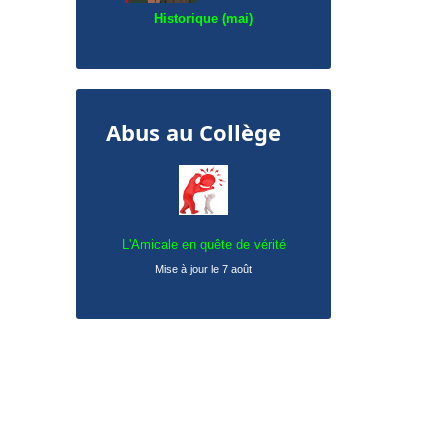
Historique (mai)
Abus au Collège
L'Amicale en quête de vérité
Mise à jour le 7 août