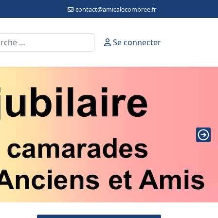
contact@amicalecombree.fr
cher
Se connecter