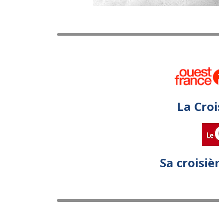
La Croi
Sa croisiè