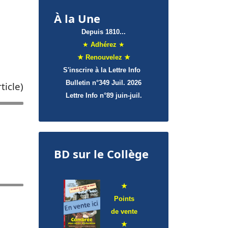
À la Une
Depuis 1810...
★
Adhérez
★
★ Renouvelez ★
S'inscrire à la Lettre Info
Bulletin n°349 Juil. 2026
ticle)
Lettre Info
n°89 juin-juil.
BD sur le Collège
★
Points
de
vente
★